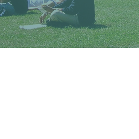
distribuidor de conte�do. Hoje e
conte�do e centenas de milh�es
qualidade, a tecnologia em conta 
sites de UGC t�m mudado para s
A cada dia se aposta o futuro do
ou n�o o seu neg�cio utilizand
falando entre eles sobre seu ne
n�o pode ser controlado. Ou e
sobre voc�, ou eles est�o se qu
Pode ser que eles fa�am isso vot
sua empresa, trocando recomenda
n�o publicamente; ou que el
mencionando sua empresa, o que
sua empresa n�o � referenciad
quer ser encontrada. Pelo menos
citadas, retransmitidas, document
N�o permita que sua empresa co
Deixe que a Ciao Mobile auxilie a
M�dia Social, a nova era de engaj