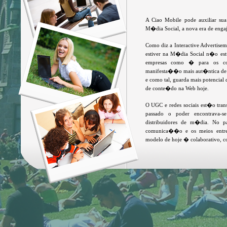
A Ciao Mobile pode auxiliar su
M�dia Social, a nova era de engaj
Como diz a Interactive Advertise
estiver na M�dia Social n�o est
empresas como � para os c
manifesta��o mais aut�ntica de
e como tal, guarda mais potencial
de conte�do na Web hoje.
O UGC e redes sociais est�o tra
passado o poder encontrava-
distribuidores de m�dia. No p
comunica��o e os meios entre 
modelo de hoje � colaborativo, co
No mundo de hoje � essencial eng
um ambiente de M�dia Social, e 
engajamento do que criar a sua p
M�dia Social pr�prio da sua c
�wireless� gerenciada nas depe
seus clientes experimentem a M
Mobile pode ajudar a constru�-lo
� um mundo no qual o consu